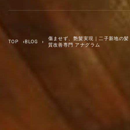
傷ませず、艶髪実現｜二子新地の髪
TOP
›
BLOG
›
質改善専門 アナグラム