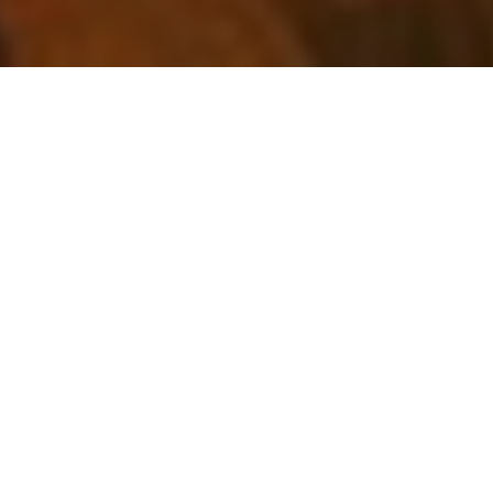
傷ませず、艶髪実現
｜二子新地の髪質改
善専門 アナグラム
2019.09.10