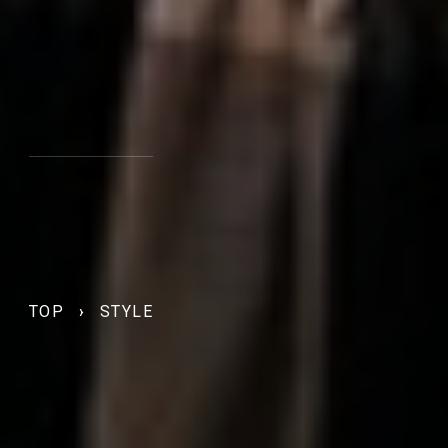
TOP
›
STYLE